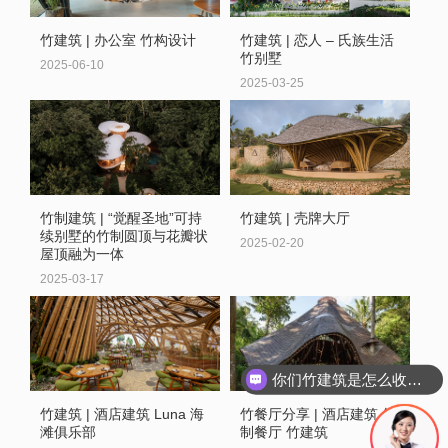
竹建筑 | 办公室 竹构设计
竹建筑 | 恋人 – 氏族生活
竹别墅
2025-06-10
2025-03-25
竹制建筑 | “觉醒圣地”可持
竹建筑 | 壳牌大厅
续别墅的竹制圆顶与花瓣状
2025-02-20
屋顶融为一体
2025-03-17
你们竹建筑是怎么收费的呢
竹建筑 | 酒店建筑 Luna 海
竹餐厅分享 | 酒店建筑 竹
滩俱乐部
制餐厅 竹建筑