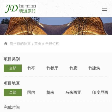

您当前的位置：
首页
»
全球竹构
项目类别
竹亭
竹餐厅
竹廊
竹建筑
全部
项目地区
国内
越南
马来西亚
印度尼西
全部
完成时间