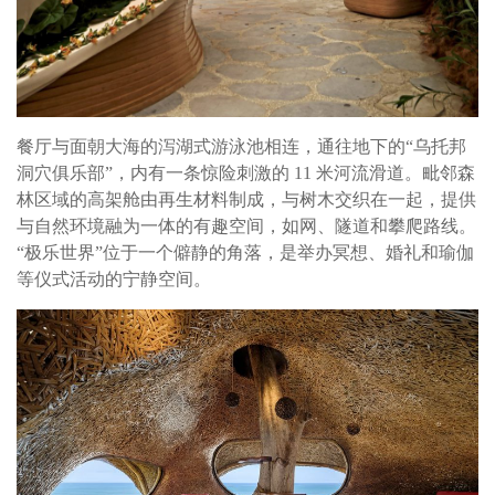
餐厅与面朝大海的泻湖式游泳池相连，通往地下的“乌托邦
洞穴俱乐部”，内有一条惊险刺激的 11 米河流滑道。毗邻森
林区域的高架舱由再生材料制成，与树木交织在一起，提供
与自然环境融为一体的有趣空间，如网、隧道和攀爬路线。
“极乐世界”位于一个僻静的角落，是举办冥想、婚礼和瑜伽
等仪式活动的宁静空间。