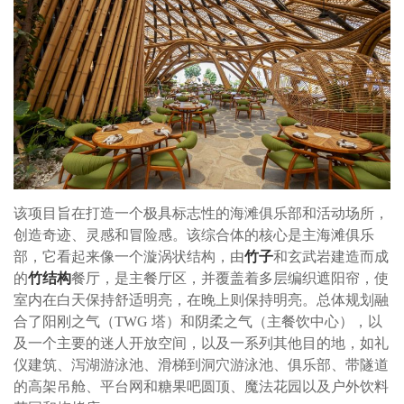
该项目旨在打造一个极具标志性的海滩俱乐部和活动场所，
创造奇迹、灵感和冒险感。该综合体的核心是主海滩俱乐
部，它看起来像一个漩涡状结构，由
竹子
和玄武岩建造而成
的
竹结构
餐厅，是主餐厅区，并覆盖着多层编织遮阳帘，使
室内在白天保持舒适明亮，在晚上则保持明亮。总体规划融
合了阳刚之气（TWG 塔）和阴柔之气（主餐饮中心），以
及一个主要的迷人开放空间，以及一系列其他目的地，如礼
仪建筑、泻湖游泳池、滑梯到洞穴游泳池、俱乐部、带隧道
的高架吊舱、平台网和糖果吧圆顶、魔法花园以及户外饮料