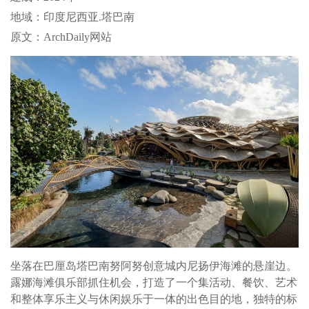
地域：印度尼西亚.塔巴南
原文：ArchDaily网站
坐落在巴厘岛塔巴南努阿努创意城内尼扬伊海滩的悬崖边。
露娜海滩俱乐部抓住机会，打造了一个集活动、餐饮、艺术
和整体享乐主义与休闲娱乐于一体的出色目的地，独特的标