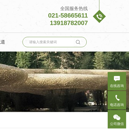
全国服务热线
021-58665611

13918782007

境道

在线咨询

电话咨询

公司微信