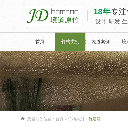
18年
专注
设计-研发-
首页
竹构类别
境道案例
境

您当前的位置：
首页
»
竹构类别
»
竹建筑