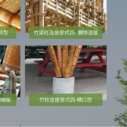
筒型
竹梁柱连接形式四- 捆绑连接
的钢板
竹柱连接形式四-槽口型