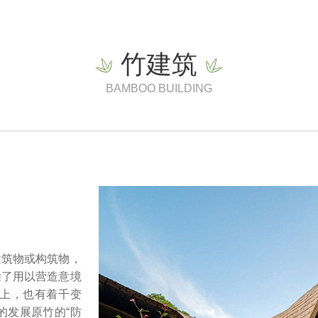
竹建筑
BAMBOO BUILDING
？
建筑物或构筑物，
除了用以营造意境
计上，也有着千变
的发展原竹的“防