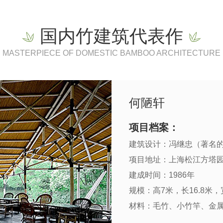
国内竹建筑代表作
MASTERPIECE OF DOMESTIC BAMBOO ARCHITECTURE
何陋轩
项目档案：
建筑设计：冯继忠（著名
项目地址：上海松江方塔
建成时间：1986年
规模：高7米，长16.8米，宽
材料：毛竹、小竹竿、金