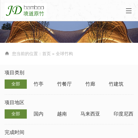

您当前的位置：
首页
»
全球竹构
项目类别
竹亭
竹餐厅
竹廊
竹建筑
全部
项目地区
国内
越南
马来西亚
印度尼西
全部
完成时间