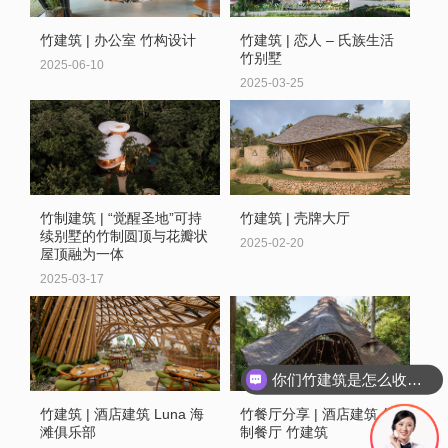
竹建筑 | 办公室 竹构设计
竹建筑 | 恋人 – 氏族生活
竹别墅
2025-06-10
2025-03-25
竹制建筑 | “觉醒圣地”可持
竹建筑 | 壳牌大厅
续别墅的竹制圆顶与花瓣状
2025-02-20
屋顶融为一体
2025-03-17
你们竹建筑是怎么收费的呢
竹建筑 | 酒店建筑 Luna 海
竹餐厅分享 | 酒店建筑 竹
滩俱乐部
制餐厅 竹建筑