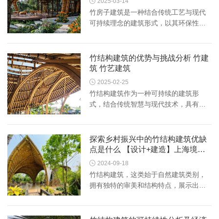

2025-03-14
竹房子建筑是一种结合传统工艺与现代
可持续理念的建筑形式，以其环保性、
经济性和独特美学受到广泛关注。以下
是关于竹房子建筑的详细介绍： 一、竹
材作为建筑材料的特性 1. 环保可再生 竹
竹结构建筑的优势与挑战分析 竹建
子生长周期短（3-5年成材...
筑 竹艺建筑

2025-02-25
竹结构建筑作为一种可持续的建筑形
式，结合传统智慧与现代技术，具有独
特的优势和挑战。以下是其关键方面的
系统梳理：### **1. 材料特性** – **环保
与可再生**：竹子生长速度快（3-5年成
探索乡村振兴中的竹结构建筑优缺
材），固碳能力强，...
点是什么 【设计+建造】上海境道
原竹

2024-09-18
竹结构建筑，这类始于自然建筑类别，
拥有独特的审美和结构特点，展示出独
特的风格。在大自然的无穷恩典中，竹
子以其出色的生长速度、生态友好性与
出色的构造韧性，成为大家修建理想住