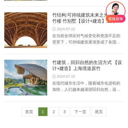
其轻柔、坚毅、环保的特性使之成为设
计师目标。竹结构既充满自然气息，又
突出了当代建筑的风潮之美，成为当今
竹结构:可持续建筑未来之光 竹屋
创新建筑的新宠。竹结构的独...
竹楼 竹别墅【设计+建造】上海境
道原竹

2024-07-22
在当前全球应对气候变化和资源不足的
背景下，可持续建筑逐渐形成了各国政
府和建筑圈一同努力的目标。竹子作为
一种天然可再生资源，正逐渐被重新了
解并应用于当代建筑实践中。竹结构既
竹建筑，回归自然的生活方式 【设
为建筑增添了创新解决方案，...
计+建造】上海境道原竹

2024-07-15
在现代城市生活中，随着城市化进程的
加快，人们越来越渴望回归自然，追求
低碳生活。原生态竹建筑作为一种独特
的建筑方式，正逐渐受到人们的关注。
它不仅融合了传统文化和现代技术，而
首页
1
2
3
下一页
尾页
且注重环保、节能和可持续发...