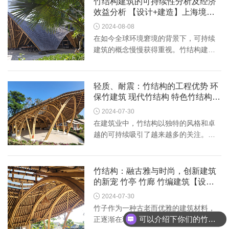
竹结构建筑的可持续性分析及经济
房的原料。与传统的砖、木、...
效益分析 【设计+建造】上海境道
原竹

2024-08-08
在如今全球环境窘境的背景下，可持续
建筑的概念慢慢获得重视。竹结构建筑
做为一种独特的建筑类别，因为独特的
材料特性和环保优势，慢慢表明出其优
势。下边，我们将详细分析竹结构建筑
轻质、耐震：竹结构的工程优势 环
的可持续性，包括其生态优势...
保竹建筑 现代竹结构 特色竹结构建
筑

2024-07-30
在建筑业中，竹结构以独特的风格和卓
越的可持续吸引了越来越多的关注。竹
是一种天然材料，具有较好的增长率和
出色的强度，广泛应用于各种结构的施
工中。本文将详细分析竹结构的特征、
竹结构：融古雅与时尚，创新建筑
优点和主要用途。 竹结构的重...
的新宠 竹亭 竹廊 竹编建筑【设计
+建造】上海境道原竹

2024-07-30
竹子作为一种古老而优雅的建筑材料，
可以介绍下你们的竹建筑产品么
正逐渐在现代建筑中展示出它的优势。
你们竹建筑是怎么收费的呢