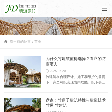

您当前的位置：
首页
为什么竹建筑值得选择？看它的防
雨潜力

2025-05-20
竹建筑在合理设计、施工和维护的前提
下，完全可以实现防雨功能。以下是具
体的分析和措施：一、竹材的天然特性
与防雨潜力 1.天然防水性有限 竹子本身
是天然材料，未经处理时含有糖分和淀
盘点：竹房子建筑特性与建造技术
粉，容易吸潮、发霉或遭虫...
竹屋 竹建筑