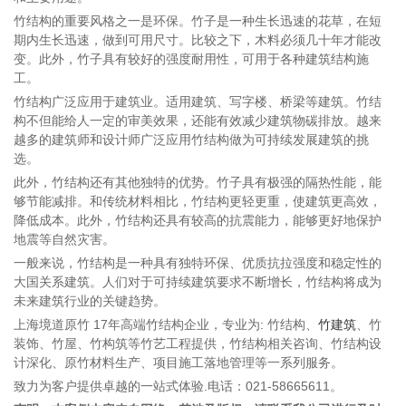
竹结构的重要风格之一是环保。竹子是一种生长迅速的花草，在短
期内生长迅速，做到可用尺寸。比较之下，木料必须几十年才能改
变。此外，竹子具有较好的强度耐用性，可用于各种建筑结构施
工。
竹结构广泛应用于建筑业。适用建筑、写字楼、桥梁等建筑。竹结
构不但能给人一定的审美效果，还能有效减少建筑物碳排放。越来
越多的建筑师和设计师广泛应用竹结构做为可持续发展建筑的挑
选。
此外，竹结构还有其他独特的优势。竹子具有极强的隔热性能，能
够节能减排。和传统材料相比，竹结构更轻更重，使建筑更高效，
降低成本。此外，竹结构还具有较高的抗震能力，能够更好地保护
地震等自然灾害。
一般来说，竹结构是一种具有独特环保、优质抗拉强度和稳定性的
大国关系建筑。人们对于可持续建筑要求不断增长，竹结构将成为
未来建筑行业的关键趋势。
上海境道原竹 17年高端竹结构企业，专业为: 竹结构、
竹建筑
、竹
装饰、竹屋、竹构筑等竹艺工程提供，竹结构相关咨询、竹结构设
计深化、原竹材料生产、项目施工落地管理等一系列服务。
致力为客户提供卓越的一站式体验.电话：021-58665611。