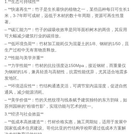
1.**生态可持续性**
– **快速再生**：竹子是生长最快的植物之一，某些品种每日可生长1
米，3-7年即可成材，远低于木材的数十年周期，资源可再生性显
著。
– **碳汇能力**：竹子的碳吸收效率是同等面积树木的两倍，其应用
可大幅减少建筑行业的碳排放。
– **低环境负荷**：竹材加工能耗仅为混凝土的1/8、钢材的1/50，且
生产过程中无有害物质释放。
2.**性能与美学并重**
– **力学性能**：竹材的抗拉强度达150Mpa，接近钢材，而重量仅
为钢材的1/6，兼具轻质与高韧性，抗震性能优异，尤其适合地震多
发地区。
– **环境适应性**：竹结构通透灵活，可调节室内温湿度，促进自然
通风，减少能源消耗。
– **美学价值**：竹的天然纹理与线条赋予建筑独特的东方韵味，如
苏州园林的“粉墙竹影”，实现功能与艺术的统一。
3.**经济与社会效益**
– **低成本高效建造**：竹材价格实惠，施工周期短，适用于发展中
国家低成本住房建设。哥伦比亚的竹结构学校即通过低成本方案解