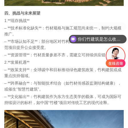
四、挑战与未来展望
1.**现存挑战**
– **技术标准化缺失**：竹材规格与施工规范尚未统一，制约大规模
推广。
你们竹建筑是怎么收费的呢
– **市场认知不足**：部分地区对竹构建筑的耐久性存疑，需通过示
范项目提升公众接受度。
– **资源管理**：竹材质量参差不齐，需建立可持续供应链体系。
2.**发展机遇**
– **政策支持**：全球碳中和目标推动绿色建筑政策，竹构建筑或成
重点扶持领域。
– **跨界融合**：与智能技术结合（如竹材传感器监测结构健康），
或催生“智慧竹建筑”。
– **文化输出**：竹构建筑作为东方生态美学的载体，可成为国际可
持续设计的标杆，如中国“竹楼”项目对传统工艺的现代诠释。