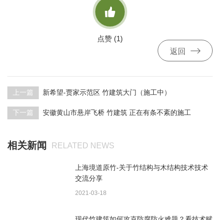

点赞 (
1
)

返回
上一篇
新希望-贾家示范区 竹建筑大门（施工中）
下一篇
安徽黄山市悬岸飞桥 竹建筑 正在有条不紊的施工
相关新闻
RELATED NEWS
上海境道原竹-关于竹结构与木结构技术技术
交流分享
2021-03-18
现代竹建筑如何攻克防腐防火难题？看技术赋