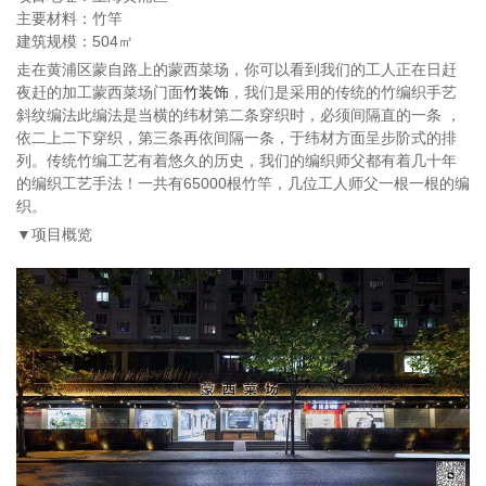
主要材料：竹竿
建筑规模：504㎡
走在黄浦区蒙自路上的蒙西菜场，你可以看到我们的工人正在日赶
夜赶的加工蒙西菜场门面
竹装饰
，我们是采用的传统的竹编织手艺
斜纹编法此编法是当横的纬材第二条穿织时，必须间隔直的一条 ，
依二上二下穿织，第三条再依间隔一条，于纬材方面呈步阶式的排
列。传统竹编工艺有着悠久的历史，我们的编织师父都有着几十年
的编织工艺手法！一共有65000根竹竿，几位工人师父一根一根的编
织。
▼项目概览