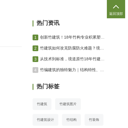

返回顶部
热门资讯
创新竹建筑！18年竹构专业积累塑造绿色未来 竹编建筑
竹建筑如何攻克防腐防火难题？境道原竹三防技术体系深度解析
从技术到标准，境道原竹18年竹建筑进化之路
竹编建筑的独特魅力｜结构特性、空间营造与工艺美学专业解析
热门标签
竹建筑
竹建筑图片
竹建筑设计
竹结构
竹装饰