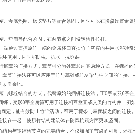
螺帽、金属热圈、橡胶垫片等配合紧固，同时可以在接点设置金属
螺帽、垫圈等配合紧固，在两节点之间设钢构件拉杆。
另一端通过支撑原竹一端的金属杯口直插竹子空腔内并用水泥砂浆
循环使用，同时能防虫、抗水、抗劈裂。
进行嵌套的连接方式，套筒可分为外套和内嵌两种方式，在螺栓的
。套筒连接法还可以应用于竹与基础或竹材梁与柱之间的连接。
的改良余地。
箍与螺栓结合的方式，代替原始的捆绑连接法，正8字或双8字金
捆绑，变形8字金属箍可用于连接相互垂直或交叉的竹构件，例
的固定，能有效防止竹竿活动，可用于檩条与屋面板之间的连接
连接在一起，使原竹结构建筑体在防风抗震方面更加坚固。
竹结构与钢结构节点的完美结合，不仅加强了节点的刚度，还在