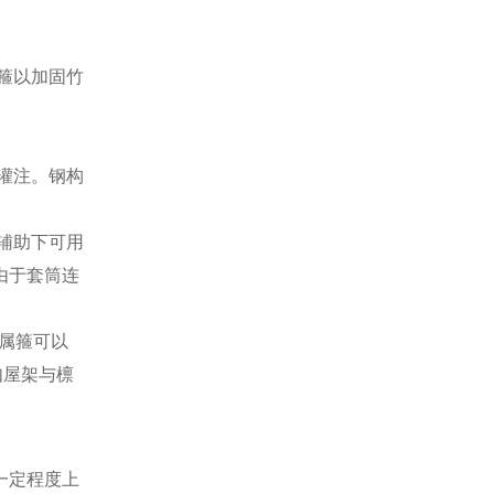
箍以加固竹
灌注。钢构
辅助下可用
由于套筒连
属箍可以
如屋架与檩
。
一定程度上