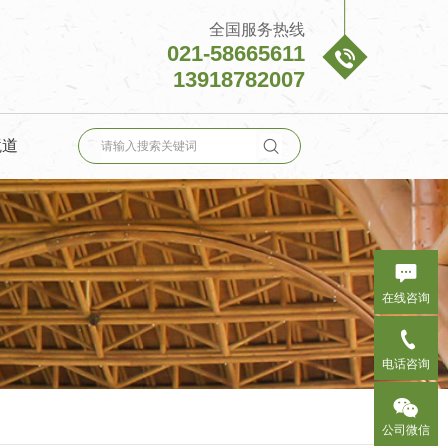
全国服务热线
021-58665611

13918782007

境道

在线咨询

电话咨询

公司微信