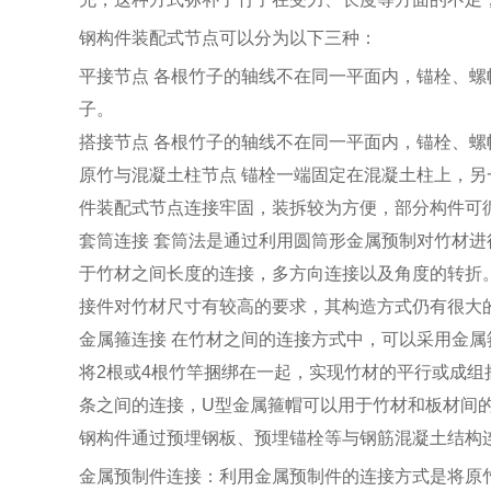
钢构件装配式节点可以分为以下三种：
平接节点 各根竹子的轴线不在同一平面内，锚栓、
子。
搭接节点 各根竹子的轴线不在同一平面内，锚栓、
原竹与混凝土柱节点 锚栓一端固定在混凝土柱上，
件装配式节点连接牢固，装拆较为方便，部分构件可
套筒连接 套筒法是通过利用圆筒形金属预制对竹材
于竹材之间长度的连接，多方向连接以及角度的转折
接件对竹材尺寸有较高的要求，其构造方式仍有很大
金属箍连接 在竹材之间的连接方式中，可以采用金属
将2根或4根竹竿捆绑在一起，实现竹材的平行或成组
条之间的连接，U型金属箍帽可以用于竹材和板材间
钢构件通过预埋钢板、预埋锚栓等与钢筋混凝土结构
金属预制件连接：利用金属预制件的连接方式是将原