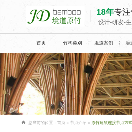
18年
专注
设计-研发-
首页
竹构类别
境道案例
境

您当前的位置：
首页
»
节点介绍
»
原竹建筑连接节点方