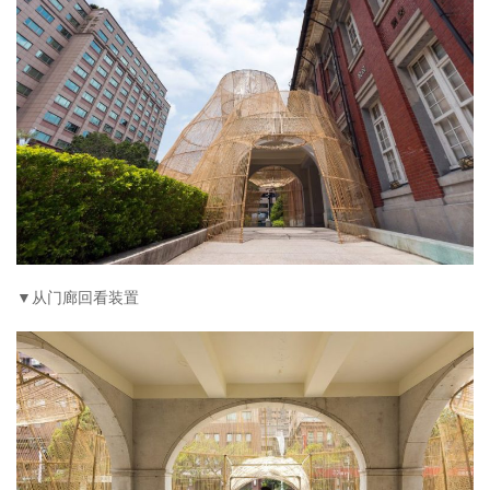
▼从门廊回看装置