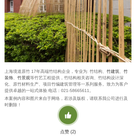
上海境道原竹 17年高端竹结构企业，专业为: 竹结构、
竹建筑
、
竹
装饰
、
竹景观
等竹艺工程提供，竹结构相关咨询、竹结构设计深
化、原竹材料生产、项目竹编建筑管理等一系列服务。致力为客户
提供卓越的一站式体验.电话：021-58665611。
本案例内容和图片来自于网络，若涉及版权，请联系我公司进行及
时删除！

点赞 (
2
)