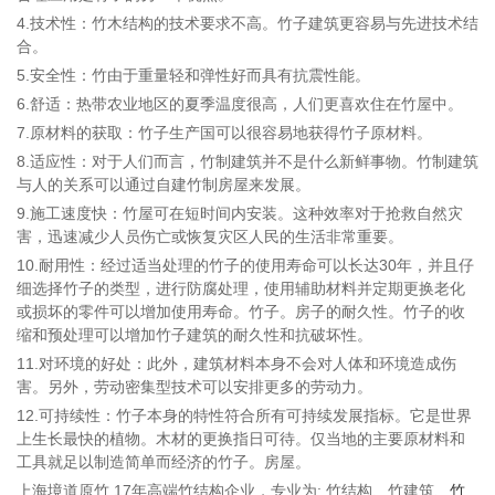
4.技术性：竹木结构的技术要求不高。竹子建筑更容易与先进技术结
合。
5.安全性：竹由于重量轻和弹性好而具有抗震性能。
6.舒适：热带农业地区的夏季温度很高，人们更喜欢住在竹屋中。
7.原材料的获取：竹子生产国可以很容易地获得竹子原材料。
8.适应性：对于人们而言，竹制建筑并不是什么新鲜事物。竹制建筑
与人的关系可以通过自建竹制房屋来发展。
9.施工速度快：竹屋可在短时间内安装。这种效率对于抢救自然灾
害，迅速减少人员伤亡或恢复灾区人民的生活非常重要。
10.耐用性：经过适当处理的竹子的使用寿命可以长达30年，并且仔
细选择竹子的类型，进行防腐处理，使用辅助材料并定期更换老化
或损坏的零件可以增加使用寿命。竹子。房子的耐久性。竹子的收
缩和预处理可以增加竹子建筑的耐久性和抗破坏性。
11.对环境的好处：此外，建筑材料本身不会对人体和环境造成伤
害。另外，劳动密集型技术可以安排更多的劳动力。
12.可持续性：竹子本身的特性符合所有可持续发展指标。它是世界
上生长最快的植物。木材的更换指日可待。仅当地的主要原材料和
工具就足以制造简单而经济的竹子。房屋。
上海境道原竹 17年高端竹结构企业，专业为: 竹结构、竹建筑、
竹