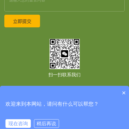
扫一扫联系我们
×
友情链接：
Copyright © 2021
上海境道原竹建筑设计工程有限公司
All Right Reserved
免
欢迎来到本网站，请问有什么可以帮您？
责声明
网站地图
网站地图
沪ICP备2020037985号-1
技术支持：
高端网站建设
现在咨询
稍后再说



