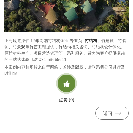
上海境道原竹 17年高端竹结构企业,专业为:
竹结构
、竹建筑、竹装
饰、
竹景观
等竹艺工程提供，竹结构相关咨询、竹结构设计深化、
原竹材料生产、项目营造管理等一系列服务。致力为客户提供卓越
的一站式体验电话:021-58665611
本案例内容和图片来自于网络，若涉及版权，请联系我公司进行及
时删除！

点赞 (
0
)

返回
,