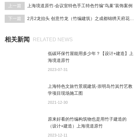
上一篇
上海境道原竹-会议室特色手工特色竹编“鸟巢”装饰案例
下一篇
2月2龙抬头 创意竹龙（竹编建筑）之成都锦绣天府花卉公园项目 成为网红打卡基地
相关新闻
RELATED NEWS
低碳环保竹屋能用多少年？【设计+建造】上
海境道原竹
2023-07-31
上海特色文旅竹景观建筑-崇明岛竹岚竹艺教
学项目现场施工图
2021-12-30
原来好看的竹编构筑物也是用竹子建造的
（设计+建造）上海境道原竹
2023-12-11