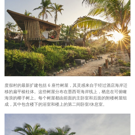
度假村的最新扩建包括 6 座竹树屋，其灵感来自于经过酒店海岸迁
移的扁平棱柱体。这些树屋分布在墨西哥海岸线上，栖息在可俯瞰
海浪的椰子树上。每个树屋都由前面的主卧室和后面的附楼树屋组
成，其中包含楼下的浴室和楼上的第二间卧室/休息室。