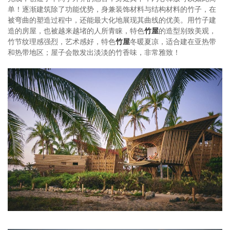
单！逐渐建筑除了功能优势，身兼装饰材料与结构材料的竹子，在
被弯曲的塑造过程中，还能最大化地展现其曲线的优美。用竹子建
造的房屋，也被越来越堵的人所青睐，特色
竹屋
的造型别致美观，
竹节纹理感强烈，艺术感好，特色
竹屋
冬暖夏凉，适合建在亚热带
和热带地区；屋子会散发出淡淡的竹香味，非常雅致！