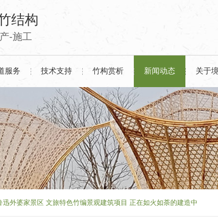
竹结构
生产-施工
道服务
技术支持
竹构赏析
新闻动态
关于
鲁迅外婆家景区 文旅特色竹编景观建筑项目 正在如火如荼的建造中