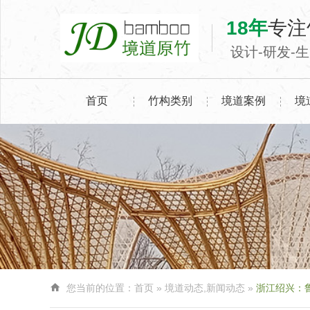
18年
专注
设计-研发-
首页
竹构类别
境道案例
境

您当前的位置：
首页
»
境道动态
,
新闻动态
»
浙江绍兴：