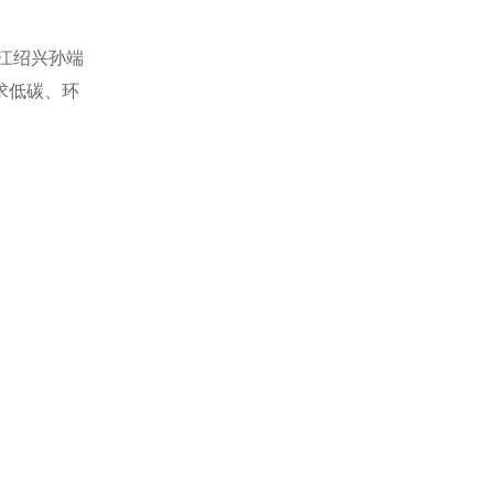
江绍兴孙端
求低碳、环