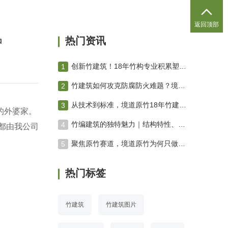

返回顶部
中
热门资讯
创新竹建筑！18年竹构专业积累塑造绿色未来 竹编建筑
竹建筑如何攻克防腐防火难题？境道原竹三防技术体系深度解析
从技术到标准，境道原竹18年竹建筑进化之路
的外婆家。
竹编建筑的独特魅力｜结构特性、空间营造与工艺美学专业解析
都由我公司
聚焦原竹赛道，境道原竹为何只做原竹项目？
热门标签
竹建筑
竹建筑图片