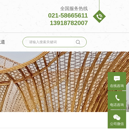
全国服务热线
021-58665611

13918782007

境道

在线咨询

电话咨询

公司微信