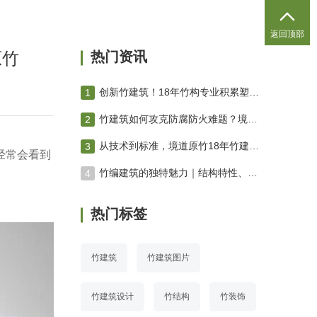

返回顶部
原竹
热门资讯
创新竹建筑！18年竹构专业积累塑造绿色未来 竹编建筑
竹建筑如何攻克防腐防火难题？境道原竹三防技术体系深度解析
从技术到标准，境道原竹18年竹建筑进化之路
经常会看到
竹编建筑的独特魅力｜结构特性、空间营造与工艺美学专业解析
热门标签
竹建筑
竹建筑图片
竹建筑设计
竹结构
竹装饰