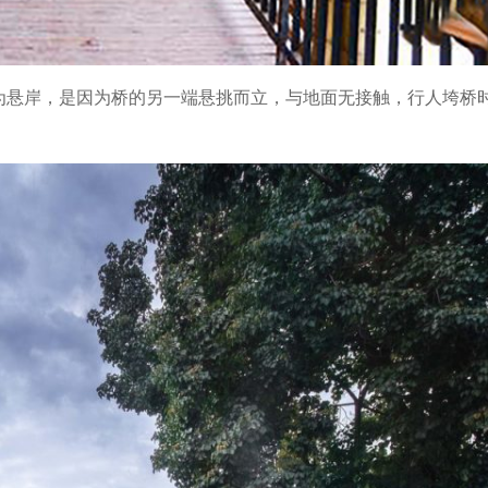
桥名为悬岸，是因为桥的另一端悬挑而立，与地面无接触，行人垮桥