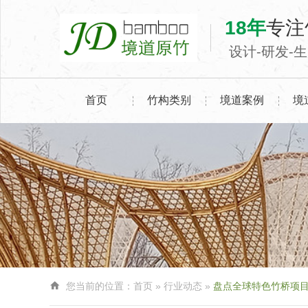
18年
专注
设计-研发-
首页
竹构类别
境道案例
境

您当前的位置：
首页
»
行业动态
»
盘点全球特色竹桥项目