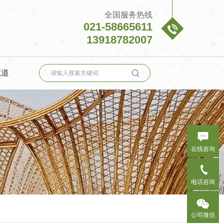
全国服务热线
021-58665611

13918782007

境道

在线咨询

电话咨询

公司微信