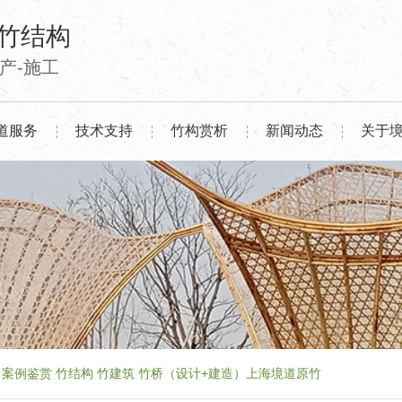
竹结构
生产-施工
道服务
技术支持
竹构赏析
新闻动态
关于
案例鉴赏 竹结构 竹建筑 竹桥（设计+建造）上海境道原竹