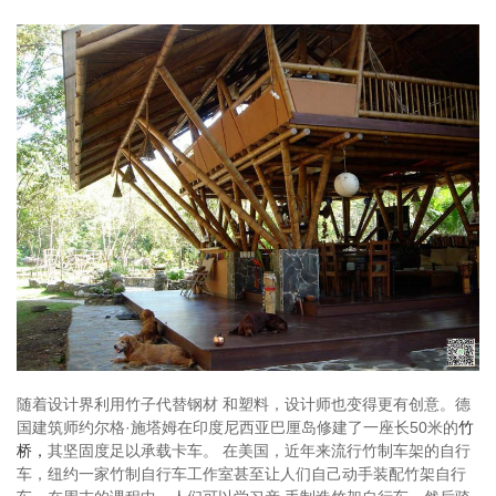
随着设计界利用竹子代替钢材 和塑料，设计师也变得更有创意。德
国建筑师约尔格·施塔姆在印度尼西亚巴厘岛修建了一座长50米的
竹
桥，
其坚固度足以承载卡车。 在美国，近年来流行竹制车架的自行
车，纽约一家竹制自行车工作室甚至让人们自己动手装配竹架自行