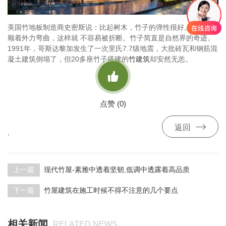
美国竹地板制造商史密斯说：比起树木，竹子的弹性很好。它可以
顺着外力弯曲，这样就 不容易被折断。竹子简直是自然界的奇迹。
1991年，哥斯达黎加发生了一次里氏7.7级地震，大批砖瓦和钢筋混
凝土建筑倒塌了，但20多座竹子搭建的
竹建筑
却安然无恙。

点赞 (
0
)

返回
,
上一篇
现代竹屋-素雅中透着坚韧,低调中透露着高品质
下一篇
竹屋建筑在施工时候不得不注意的几个要点
相关新闻
RELATED NEWS