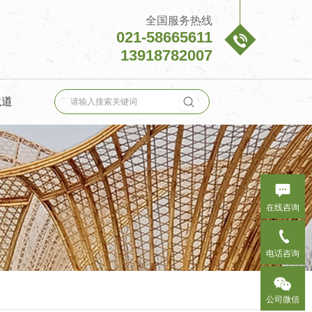
全国服务热线
021-58665611

13918782007

境道

在线咨询

电话咨询

公司微信