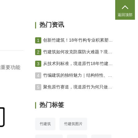

返回顶部
热门资讯
创新竹建筑！18年竹构专业积累塑造绿色未来 竹编建筑
竹建筑如何攻克防腐防火难题？境道原竹三防技术体系深度解析
从技术到标准，境道原竹18年竹建筑进化之路
的重要功能
竹编建筑的独特魅力｜结构特性、空间营造与工艺美学专业解析
聚焦原竹赛道，境道原竹为何只做原竹项目？
热门标签
竹建筑
竹建筑图片