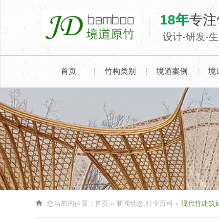
18年
专注
设计-研发-
首页
竹构类别
境道案例
境

您当前的位置：
首页
»
新闻动态
,
行业百科
»
现代竹建筑