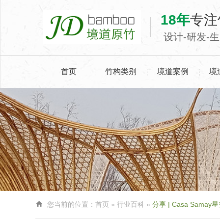
18年
专注
设计-研发-
首页
竹构类别
境道案例
境

您当前的位置：
首页
»
行业百科
»
分享 | Casa Sa