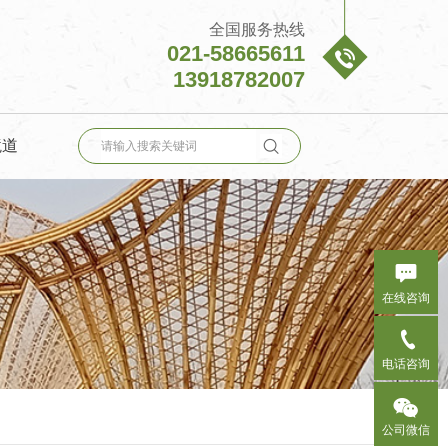
全国服务热线
021-58665611

13918782007

境道

在线咨询

电话咨询

公司微信