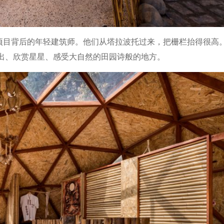
án Segura是该项目背后的年轻建筑师。他们从塔拉波托过来，把栅栏抬得很高。
日出、欣赏星星、感受大自然的田园诗般的地方。