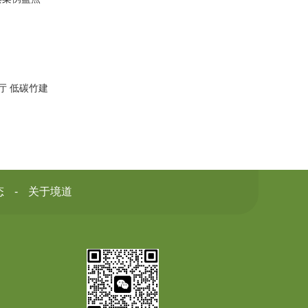
厅 低碳竹建
态
关于境道