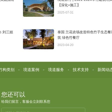
【深化+施工】
2025-07-31
象·刘三姐
泰国 兰花农场改造特色竹子生态餐
筑 绿色竹餐厅
2023-04-20
竹构类别
境道案例
境道服务
技术支持
新闻动
您还可以
给我们留言，客服会立刻联系您