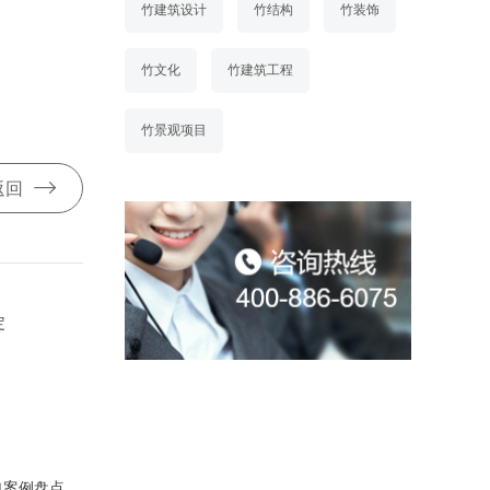
竹建筑设计
竹结构
竹装饰
竹文化
竹建筑工程
竹景观项目

返回
定
经典案例盘点