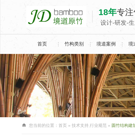
18年
专注
设计-研发-
首页
竹构类别
境道案例
境

您当前的位置：
首页
»
技术支持
,
行业规范
»
圆竹结构建筑