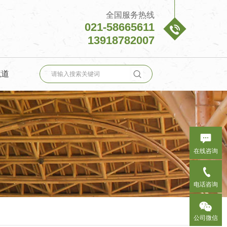
全国服务热线
021-58665611

13918782007

境道

在线咨询

电话咨询

公司微信