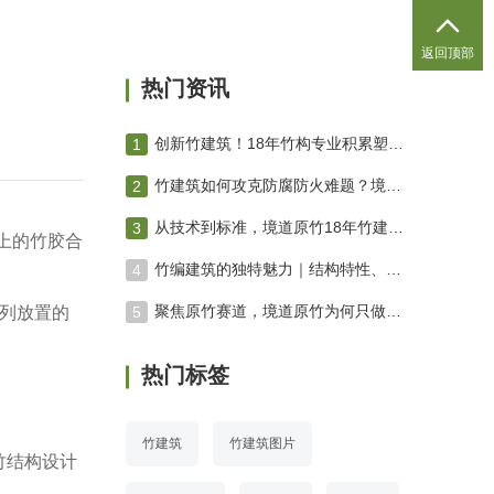

返回顶部
热门资讯
创新竹建筑！18年竹构专业积累塑造绿色未来 竹编建筑
竹建筑如何攻克防腐防火难题？境道原竹三防技术体系深度解析
从技术到标准，境道原竹18年竹建筑进化之路
上的竹胶合
竹编建筑的独特魅力｜结构特性、空间营造与工艺美学专业解析
聚焦原竹赛道，境道原竹为何只做原竹项目？
并列放置的
热门标签
竹建筑
竹建筑图片
竹结构设计