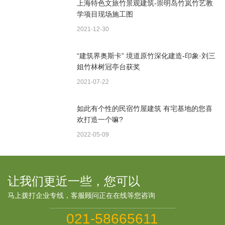
上海特色文旅竹景观建筑-崇明岛竹岚竹艺教
学项目现场施工图
2021-12-30
“建筑界奥斯卡” 境道原竹深化建造-印象·刘三
姐竹林树冠亭台获奖
2021-07-22
如此有个性的民宿竹屋建筑 有宅基地的您喜
欢打造一个嘛?
2022-05-09
让我们更近一些，您可以
马上拨打企业专线，客服顾问正在在线等您咨询
021-58665611