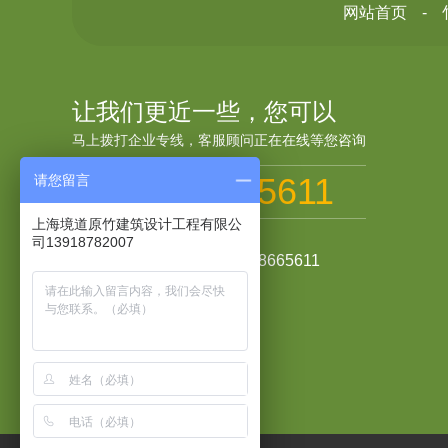
网站首页
让我们更近一些，您可以
马上拨打企业专线，客服顾问正在在线等您咨询
021-58665611
请您留言
上海境道原竹建筑设计工程有限公
24小时服务热线
司13918782007

13918782007 / 021-58665611
电子邮箱

jdyz2020@163.com