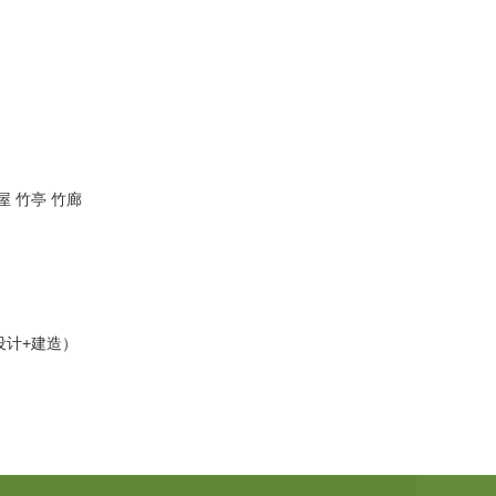
 竹亭 竹廊
设计+建造）