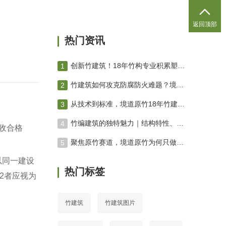

返回顶部
热门资讯
创新竹建筑！18年竹构专业积累塑造绿色未来 竹编建筑
竹建筑如何攻克防腐防火难题？境道原竹三防技术体系深度解析
从技术到标准，境道原竹18年竹建筑进化之路
竹编建筑的独特魅力｜结构特性、空间营造与工艺美学专业解析
收合格
聚焦原竹赛道，境道原竹为何只做原竹项目？
以同一建设
热门标签
2
者应视为
竹建筑
竹建筑图片