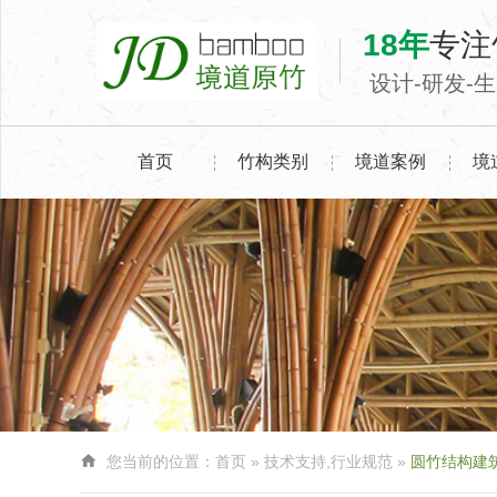
18年
专注
设计-研发-
首页
竹构类别
境道案例
境

您当前的位置：
首页
»
技术支持
,
行业规范
»
圆竹结构建筑