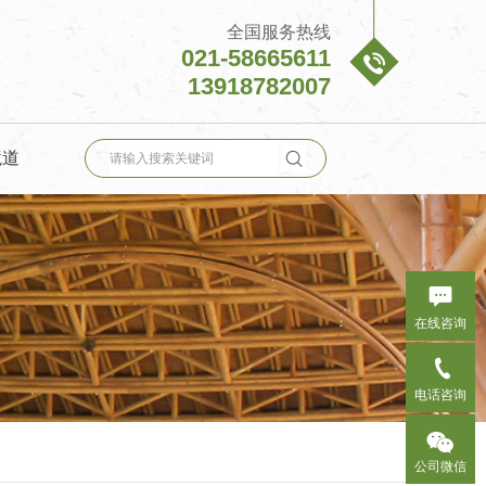
全国服务热线
021-58665611

13918782007

境道

在线咨询

电话咨询

公司微信