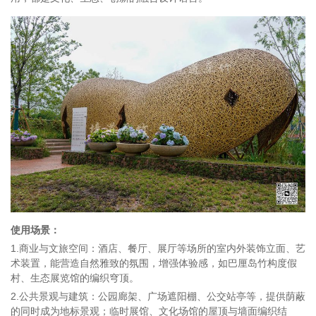
使用场景：
1.商业与文旅空间：酒店、餐厅、展厅等场所的室内外装饰立面、艺
术装置，能营造自然雅致的氛围，增强体验感，如巴厘岛竹构度假
村、生态展览馆的编织穹顶。
2.公共景观与建筑：公园廊架、广场遮阳棚、公交站亭等，提供荫蔽
的同时成为地标景观；临时展馆、文化场馆的屋顶与墙面编织结