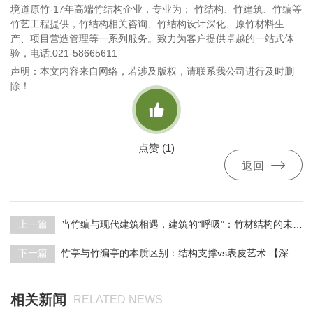
境道原竹-17年高端竹结构企业，专业为： 竹结构、竹建筑、竹编等
竹艺工程提供，竹结构相关咨询、竹结构设计深化、原竹材料生
产、项目营造管理等一系列服务。致力为客户提供卓越的一站式体
验，电话:021-58665611
声明：本文内容来自网络，若涉及版权，请联系我公司进行及时删
除！

点赞 (
1
)

返回
上一篇
当竹编与现代建筑相遇，建筑的“呼吸”：竹材结构的未来 竹编建筑 竹编装置 竹编亭
下一篇
竹亭与竹编亭的本质区别：结构支撑vs表皮艺术 【深化+施工】境道原竹
相关新闻
RELATED NEWS