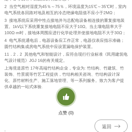
2
当空气相对湿度为45％～75％，环境温度为15℃～35℃时，室内
电气系统各回路对地及相互的冷态绝缘电阻值不应小于2MΩ；
3
接地系统应采用中性点接地并与总配电设备相连接的重复接地装
置。1kV以下系统重复接地电阻不应大于10Ω。当土壤电阻率大于
100Ω·m时，接地体周围应进行化学处理并使接地电阻不大于30Ω；
4
电气系统通电后，电器设备应工作正常，电器仪表应指示准确；
圆竹结构集成房电气系统中应设置漏电保护装置。
11．2．2
其他电气和智能设计，应符合现行行业标准《民用建筑电
气设计规范》JGJ
16的有关规定。
上海境道原竹 17年高端竹结构企业，专业为: 竹结构、竹建筑、竹
装饰、竹景观等竹艺工程提供，竹结构相关咨询、竹结构设计深
化、原竹材料生产、施工落地管理、等一系列服务。致力为客户提
供卓越的一站式体验.

点赞 (
0
)

返回
,