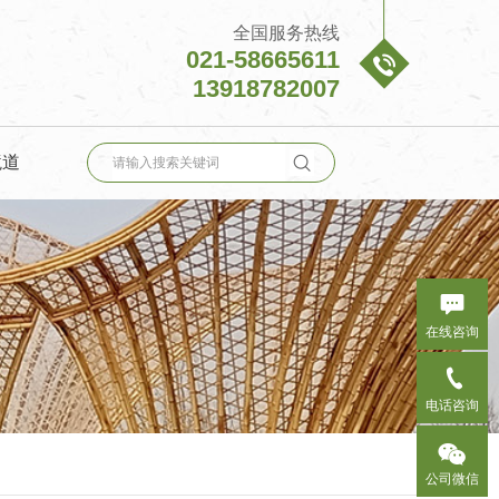
全国服务热线
021-58665611

13918782007

境道

在线咨询

电话咨询

公司微信