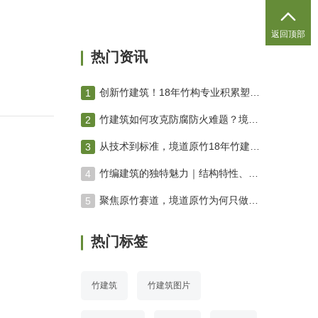

返回顶部
热门资讯
创新竹建筑！18年竹构专业积累塑造绿色未来 竹编建筑
竹建筑如何攻克防腐防火难题？境道原竹三防技术体系深度解析
从技术到标准，境道原竹18年竹建筑进化之路
竹编建筑的独特魅力｜结构特性、空间营造与工艺美学专业解析
聚焦原竹赛道，境道原竹为何只做原竹项目？
热门标签
竹建筑
竹建筑图片