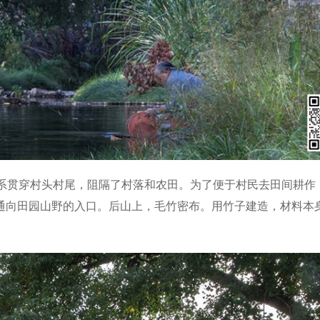
水系贯穿村头村尾，阻隔了村落和农田。为了便于村民去田间耕作
通向田园山野的入口。后山上，毛竹密布。用竹子建造，材料本