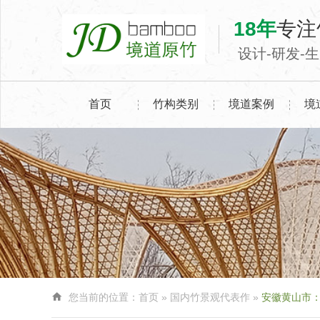
18年
专注
设计-研发-
首页
竹构类别
境道案例
境

您当前的位置：
首页
»
国内竹景观代表作
»
安徽黄山市：