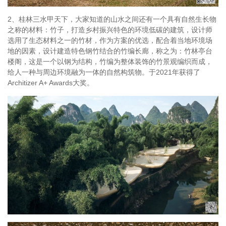
2、桂林三水甲天下，大家知道的山水之间还有一个具有自然生长物
之称的材料：竹子，打造乡村振兴特色的环境低碳的建筑，设计师
选用了生态材料之一的竹材，作为方案的优选，配合着当地环境场
地的因素，设计建造特色钢竹结合的竹编长廊，称之为：竹林亭台
楼阁，这是一个以钢为结构，竹编为整体装饰的竹景观编织而成，
给人一种与周边环境融为一体的自然构筑物。于2021年获得了
Architizer A+ Awards大奖。