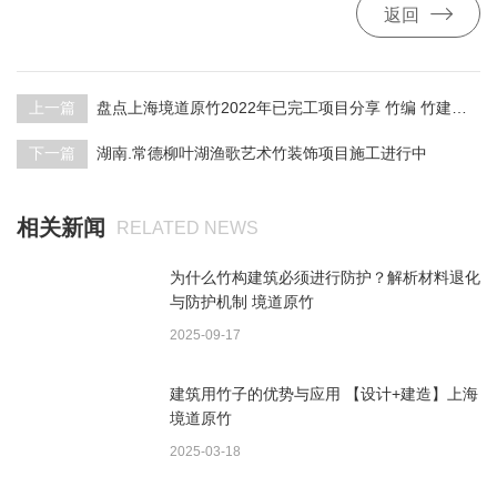

返回
上一篇
盘点上海境道原竹2022年已完工项目分享 竹编 竹建筑 竹结构 竹装置 竹装饰
下一篇
湖南.常德柳叶湖渔歌艺术竹装饰项目施工进行中
相关新闻
RELATED NEWS
为什么竹构建筑必须进行防护？解析材料退化
与防护机制 境道原竹
2025-09-17
建筑用竹子的优势与应用 【设计+建造】上海
境道原竹
2025-03-18