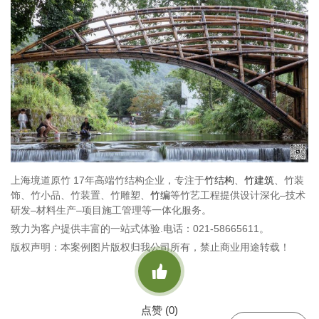
上海境道原竹 17年高端竹结构企业，专注于
竹结构
、
竹建筑
、竹装
饰、竹小品、竹装置、竹雕塑、
竹编
等竹艺工程提供设计深化–技术
研发–材料生产–项目施工管理等一体化服务。
致力为客户提供丰富的一站式体验.电话：021-58665611。
版权声明：本案例图片版权归我公司所有，禁止商业用途转载！

点赞 (
0
)