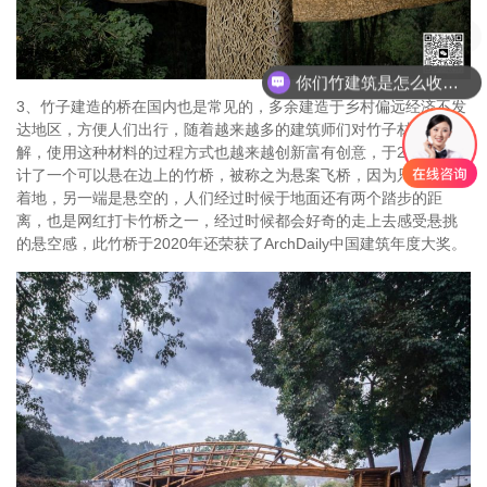
你们竹建筑是怎么收费的呢
3、竹子建造的桥在国内也是常见的，多余建造于乡村偏远经济不发
达地区，方便人们出行，随着越来越多的建筑师们对竹子材料的了
解，使用这种材料的过程方式也越来越创新富有创意，于2020年设
计了一个可以悬在边上的竹桥，被称之为悬案飞桥，因为只有一端
着地，另一端是悬空的，人们经过时候于地面还有两个踏步的距
离，也是网红打卡竹桥之一，经过时候都会好奇的走上去感受悬挑
的悬空感，此竹桥于2020年还荣获了ArchDaily中国建筑年度大奖。