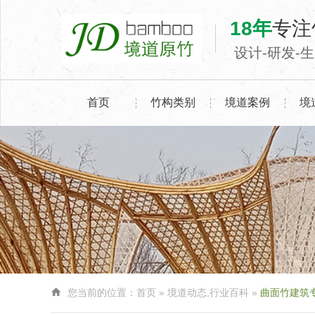
18年
专注
设计-研发-
首页
竹构类别
境道案例
境

您当前的位置：
首页
»
境道动态
,
行业百科
»
曲面竹建筑