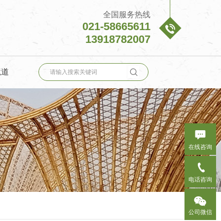
全国服务热线
021-58665611

13918782007

境道

在线咨询

电话咨询

公司微信