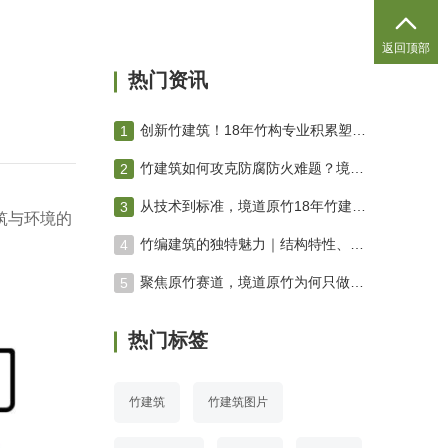

返回顶部
热门资讯
创新竹建筑！18年竹构专业积累塑造绿色未来 竹编建筑
竹建筑如何攻克防腐防火难题？境道原竹三防技术体系深度解析
从技术到标准，境道原竹18年竹建筑进化之路
筑与环境的
竹编建筑的独特魅力｜结构特性、空间营造与工艺美学专业解析
聚焦原竹赛道，境道原竹为何只做原竹项目？
热门标签
竹建筑
竹建筑图片