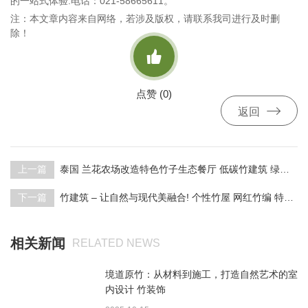
的一站式体验.电话：021-58665611。
注：本文章内容来自网络，若涉及版权，请联系我司进行及时删
除！

点赞 (
0
)

返回
上一篇
泰国 兰花农场改造特色竹子生态餐厅 低碳竹建筑 绿色竹餐厅
下一篇
竹建筑 – 让自然与现代美融合! 个性竹屋 网红竹编 特色竹亭
相关新闻
RELATED NEWS
境道原竹：从材料到施工，打造自然艺术的室
内设计 竹装饰