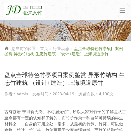

您当前的位置：
首页
»
行业动态
»
盘点全球特色竹亭项目案例
鉴赏 异形竹结构 生态竹建筑 （设计+建造）上海境道原竹
盘点全球特色竹亭项目案例鉴赏 异形竹结构 生
态竹建筑 （设计+建造）上海境道原竹
作者：admin
发布时间：2023-04-19
浏览次数：4,190次
古有谚语“宁可食无肉、不可居无竹”，所以大家对竹子的了解是从古
至今都有一定的认知和了解的，而竹子作为一种自然可持续的再生
材料之一，自身的可用之处非常多，从最初的竹笋、竹荪，可以做
食物，竹叶、竹丫枝、竹竿可用于农家生活做饭，而竹丫枝和竹竿