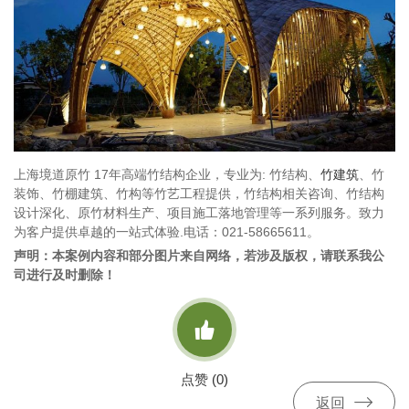
上海境道原竹 17年高端竹结构企业，专业为: 竹结构、
竹建筑
、竹
装饰、竹棚建筑、竹构等竹艺工程提供，竹结构相关咨询、竹结构
设计深化、原竹材料生产、项目施工落地管理等一系列服务。致力
为客户提供卓越的一站式体验.电话：021-58665611。
声明：本案例内容和部分图片来自网络，若涉及版权，请联系我公
司进行及时删除！

点赞 (
0
)

返回