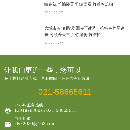
编建筑 竹编装置 竹编景观 竹编构筑物
2024-06-27
大城市若“套路深”回乡下建造一栋特色竹屋建
筑 可颐养天年了 竹建筑 竹结构
2022-02-22
让我们更近一些，您可以
马上拨打企业专线，客服顾问正在在线等您咨询
021-58665611
24小时服务热线

13918782007 / 021-58665611
电子邮箱

jdyz2020@163.com