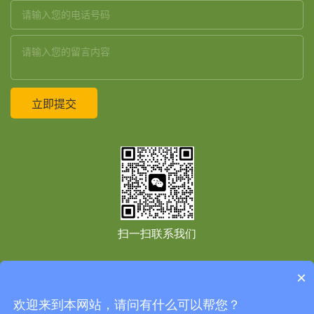
扫一扫联系我们
×
友情链接：
Copyright © 2021
上海境道原竹建筑设计工程有限公司
All Right Reserved
免
欢迎来到本网站，请问有什么可以帮您？
责声明
网站地图
网站地图
沪ICP备2020037985号-1