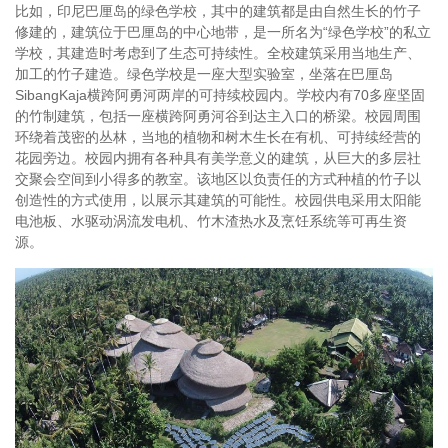
比如，印尼巴厘岛的绿色学校，其中的建筑都是由自然生长的竹子
修建的，建筑位于巴厘岛的中心地带，是一所名为“绿色学校”的私立
学校，其建造时考虑到了生态可持续性。全校建筑采用当地生产、
加工的竹子建造。绿色学校是一座大型实验室，坐落在巴厘岛
SibangKaja横跨阿勇河两岸的可持续校园内。学校内有70多座坚固
的竹制建筑，包括一座横跨阿勇河谷到达主入口的桥梁。校园周围
环绕着茂密的丛林，当地的植物和树木生长在有机、可持续经营的
花园旁边。校园内拥有各种具有美学意义的建筑，从巨大的多层社
交聚会空间到小得多的教室。该地区以负责任的方式种植的竹子以
创造性的方式使用，以展示其建筑的可能性。校园供电采用太阳能
电池板、水驱动涡流发电机、竹木渣热水及烹饪系统等可再生资
源。