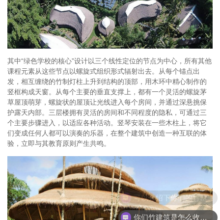
其中“绿色学校的核心”设计以三个线性定位的节点为中心，所有其他
课程元素从这些节点以螺旋式组织形式辐射出去。从每个锚点出
发，相互缠绕的竹制灯柱上升到结构的顶部，用木环中精心制作的
竖框构成天窗。从每个主要的垂直支撑上，都有一个灵活的螺旋茅
草屋顶萌芽，螺旋状的屋顶让光线进入每个房间，并通过深悬挑保
护露天内部。三层楼拥有灵活的房间和不同程度的隐私，可通过三
个主要步骤进入，以适应各种活动。竖琴安装在一些木柱上，将它
们变成任何人都可以演奏的乐器，在整个建筑中创造一种互联的体
验，立即与其教育原则产生共鸣。
你们竹建筑是怎么收费的呢