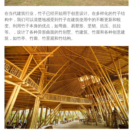
在当代建筑行业，竹子已经开始用于创意设计。在多样化的竹子结
构中，我们可以清楚地感受到竹子在建筑使用中的不断更新和蜕
变。利用竹子本身的优点，如弯曲、易塑形、坚韧、抗压、抗拉
等。，设计了各种异形曲面的竹别墅、竹建筑、竹屋和各种创意建
筑，如竹亭、竹廊、竹景观和竹结构。