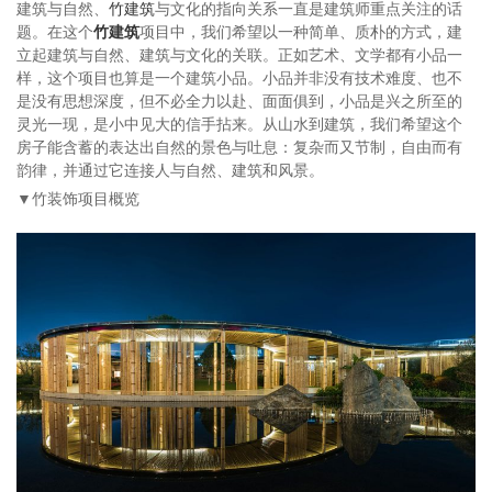
建筑与自然、
竹建筑
与文化的指向关系一直是建筑师重点关注的话
题。在这个
竹建筑
项目中，我们希望以一种简单、质朴的方式，建
立起建筑与自然、建筑与文化的关联。正如艺术、文学都有小品一
样，这个项目也算是一个建筑小品。小品并非没有技术难度、也不
是没有思想深度，但不必全力以赴、面面俱到，小品是兴之所至的
灵光一现，是小中见大的信手拈来。从山水到建筑，我们希望这个
房子能含蓄的表达出自然的景色与吐息：复杂而又节制，自由而有
韵律，并通过它连接人与自然、建筑和风景。
▼竹装饰项目概览