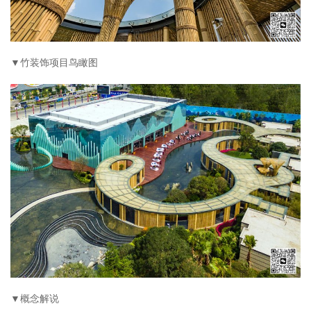
▼竹装饰项目鸟瞰图
▼概念解说