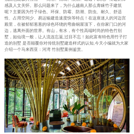
感及人文关怀。那么问题来了，为什么越南人那么青睐竹子建筑
呢？主要因为竹子绿色、环保、防霉、防潮、防虫、耐久、舒适
性、占用空间少、易运输建造速度快等特点！在这座迷人的河边宫
殿里，在被郁郁葱葱的绿色环绕的弯曲铜屋顶下，在你家门口的河
边，逃离外面的世界。有山，有水，有个性高端时尚的特色竹别
墅，如仙境一般，让人流连忘返,过目不忘！如此富有特色用竹子打
造的别墅 是否颠覆你对传统别墅建造样式的认知,今天小编就为大家
介绍一个马来西亚：河湾 竹别墅案例鉴赏。