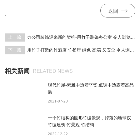

返回
,
上一篇
办公司装饰迎来新的契机-用竹子装饰办公室 令人浏览往返
下一篇
用竹子打造的竹酒店 竹餐厅 绿色 高端 又安全 令人浏览往返
相关新闻
RELATED NEWS
现代竹屋-素雅中透着坚韧,低调中透露着高品
质
2021-07-20
一个竹结构的圆形竹编景观，掉落的地球仪
竹编建筑 竹景观 竹结构
2022-12-22