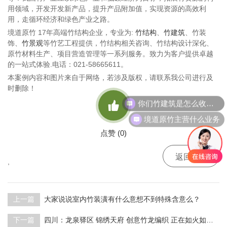
用领域，开发开发新产品，提升产品附加值，实现资源的高效利
用，走循环经济和绿色产业之路。
境道原竹 17年高端竹结构企业，专业为:
竹结构
、
竹建筑
、竹装
饰、
竹景观
等竹艺工程提供，竹结构相关咨询、竹结构设计深化、
原竹材料生产、项目营造管理等一系列服务。致力为客户提供卓越
的一站式体验.电话：021-58665611。
本案例内容和图片来自于网络，若涉及版权，请联系我公司进行及
时删除！
你们竹建筑是怎么收费的呢

境道原竹主营什么业务
点赞 (
0
)

返回
,
上一篇
大家说说室内竹装潢有什么意想不到特殊含意么？
下一篇
四川：龙泉驿区 锦绣天府 创意竹龙编织 正在如火如荼施工中