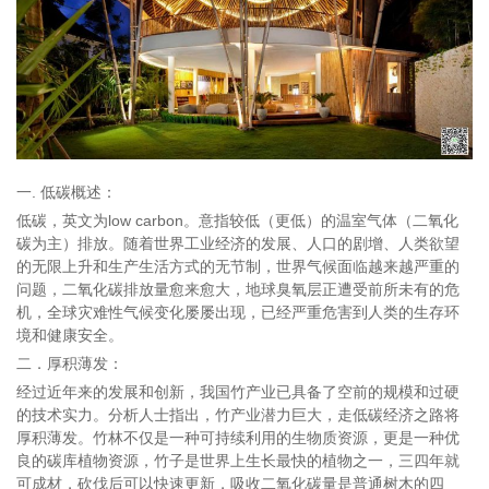
一. 低碳概述：
低碳，英文为low carbon。意指较低（更低）的温室气体（二氧化
碳为主）排放。随着世界工业经济的发展、人口的剧增、人类欲望
的无限上升和生产生活方式的无节制，世界气候面临越来越严重的
问题，二氧化碳排放量愈来愈大，地球臭氧层正遭受前所未有的危
机，全球灾难性气候变化屡屡出现，已经严重危害到人类的生存环
境和健康安全。
二．厚积薄发：
经过近年来的发展和创新，我国竹产业已具备了空前的规模和过硬
的技术实力。分析人士指出，竹产业潜力巨大，走低碳经济之路将
厚积薄发。竹林不仅是一种可持续利用的生物质资源，更是一种优
良的碳库植物资源，竹子是世界上生长最快的植物之一，三四年就
可成材，砍伐后可以快速更新，吸收二氧化碳量是普通树木的四