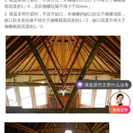
面高度的1／4，且距搁栅边缘不得小于50mm；
2
楼盖采用竹梁时，不宜开缺口；木搁栅的缺口应位于搁栅顶面，
缺口距支座边缘不得大于搁栅截面高度的1／2，缺口高度不得大于
搁栅截面高度的1／3。
境道原竹主营什么业务