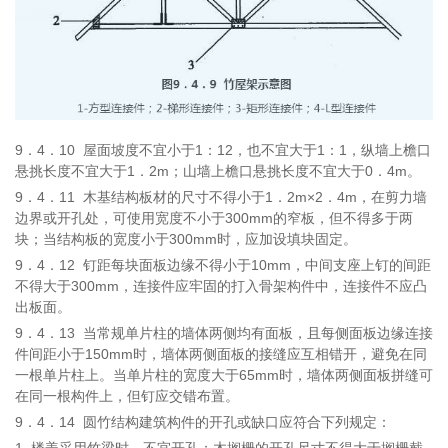
9．4．10
屋面坡度不宜小于1：12，也不宜大于1：1，纵墙上檐口
悬挑长度不宜大于1．2m；山墙上檐口悬挑长度不宜大于0．4m。
9．4．11
木基结构板材的尺寸不得小于1．2m×2．4m，在剪力墙
边界或开孔处，可使用宽度不小于300mm的窄板，但不得多于两
块；当结构板的宽度小于300mm时，应加设填块固定。
9．4．12
钉距每块面板边缘不得小于10mm，中间支座上钉的间距
不得大于300mm，连接件应牢固的打入骨架构件中，连接件不应凸
出板面。
9．4．13
当常规单片柱的墙体两侧均有面板，且每侧面板边缘连接
件间距小于150mm时，墙体两侧面板的接缝应互相错开，避免在同
一根单片柱上。当单片柱的宽度大于65mm时，墙体两侧面板拼缝可
在同一根构件上，但钉应交错布置。
9．4．14
圆竹结构建筑构件的开孔或缺口应符合下列规定：
1
楼盖采用竹梁时，不宜开孔；木搁栅的开孔尺寸不得大于搁栅截