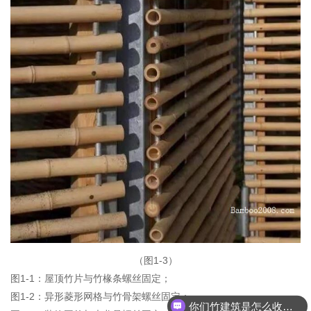
（图1-3）
图1-1：屋顶竹片与竹椽条螺丝固定；
图1-2：异形菱形网格与竹骨架螺丝固定；
你们竹建筑是怎么收费的呢