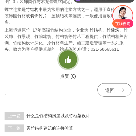
图1-3：装饰圆竹与木龙骨螺丝固定。
螺丝连接是
竹结构
中最为常用的连接方式之一，适用于直径较小的
装饰圆竹材或
装饰竹片
、屋顶结构等连接，一般使用自攻螺丝最
多。
上海境道原竹 17年高端竹结构企业，专业为:
竹结构
、
竹建筑
、竹
装饰、竹景观、竹编建筑、竹构筑等竹艺工程提供，竹结构相关咨
询、竹结构设计深化、原竹材料生产、施工建造管理等一系列服
务。致力为客户提供卓越的一站式体验.电话：021-58665611

点赞 (
0
)

返回
,
上一篇
什么是竹结构房屋以及竹框架设计
下一篇
圆竹结构建筑的连接验算