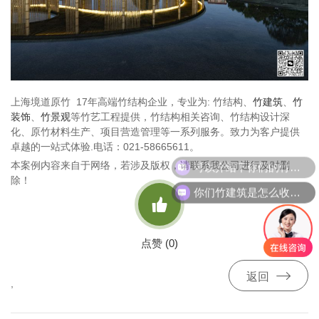
上海境道原竹 17年高端竹结构企业，专业为: 竹结构、
竹建筑
、
竹
装饰
、
竹景观
等竹艺工程提供，竹结构相关咨询、竹结构设计深
化、原竹材料生产、项目营造管理等一系列服务。致力为客户提供
卓越的一站式体验.电话：021-58665611。
可以介绍下你们的竹建筑产品么
本案例内容来自于网络，若涉及版权，请联系我公司进行及时删
除！
你们竹建筑是怎么收费的呢

点赞 (
0
)

返回
,