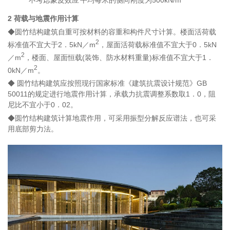
不考虑蒙皮效应
平均每米的侧向刚度为500kN/m
2 荷载与地震作用计算
◆圆竹结构建筑自重可按材料的容重和构件尺寸计算。楼面活荷载
2
标准值不宜大于2．5kN／m
，屋面活荷载标准值不宜大于0．5kN
2
／m
，楼面、屋面恒载(装饰、防水材料重量)标准值不宜大于1．
2
0kN／m
。
◆ 圆竹结构建筑应按照现行国家标准《建筑抗震设计规范》GB
50011的规定进行地震作用计算，承载力抗震调整系数取1．0，阻
尼比不宜小于0．02。
◆圆竹结构建筑计算地震作用，可采用振型分解反应谱法，也可采
用底部剪力法。