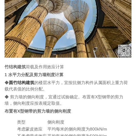
竹结构建筑
荷载及作用效应计算
1 水平力分配及剪力墙刚度计算
◆
圆竹结构建筑
的楼层水平力，宜按抗侧力构件从属面积上重力荷
载代表值的比例分配。
◆ 剪力墙的侧向刚度，宜通过试验确定。布置有X型钢带的剪力
墙，侧向刚度应按表规定取值。
布置有X型钢带的剪力墙的侧向刚度
类型
侧向刚度
考虑蒙皮效应
平均每米的侧向刚度为800kN/m