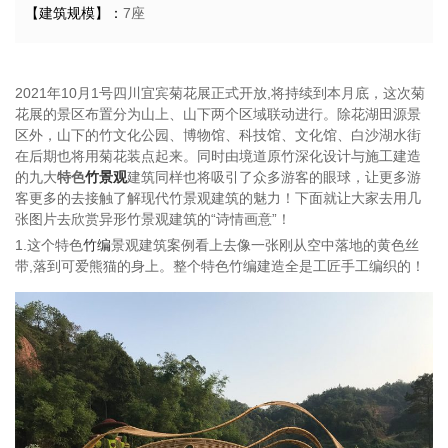
【建筑规模】：
7座
2021年10月1号四川宜宾菊花展正式开放,将持续到本月底，这次菊
花展的景区布置分为山上、山下两个区域联动进行。除花湖田源景
区外，山下的竹文化公园、博物馆、科技馆、文化馆、白沙湖水街
在后期也将用菊花装点起来。同时由境道原竹深化设计与施工建造
的九大
特色
竹景观
建筑同样也将吸引了众多游客的眼球，让更多游
客更多的去接触了解现代竹景观建筑的魅力！下面就让大家去用几
张图片去欣赏异形竹景观建筑的“诗情画意”！
1.这个特色
竹编
景观建筑案例看上去像一张刚从空中落地的黄色丝
带,落到可爱熊猫的身上。整个特色竹编建造全是工匠手工编织的！