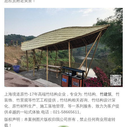
息欣赏附近美景！
上海境道原竹-17年高端竹结构企业，专业为: 竹结构、
竹建筑
、竹
装饰、竹景观等竹艺工程提供，竹结构相关咨询、竹结构设计深
化、原竹材料生产、施工落地管理、等一系列服务。致力为客户提
供卓越的一站式体验.电话：021-58665611。
版权声明：本案例图片版权归我公司所有，禁止任何商业用途转
载！