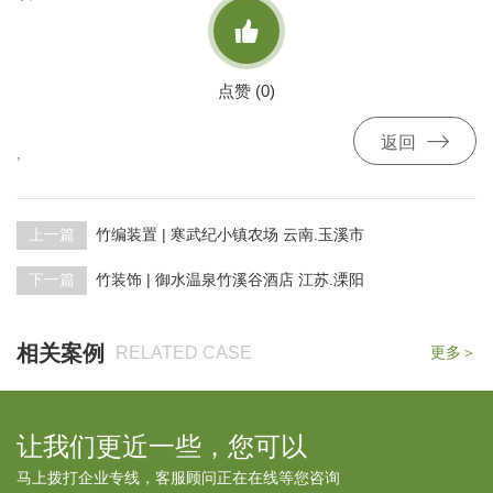

点赞 (
0
)

返回
,
上一篇
竹编装置 | 寒武纪小镇农场 云南.玉溪市
下一篇
竹装饰 | 御水温泉竹溪谷酒店 江苏.溧阳
相关案例
RELATED CASE
更多＞
让我们更近一些，您可以
马上拨打企业专线，客服顾问正在在线等您咨询