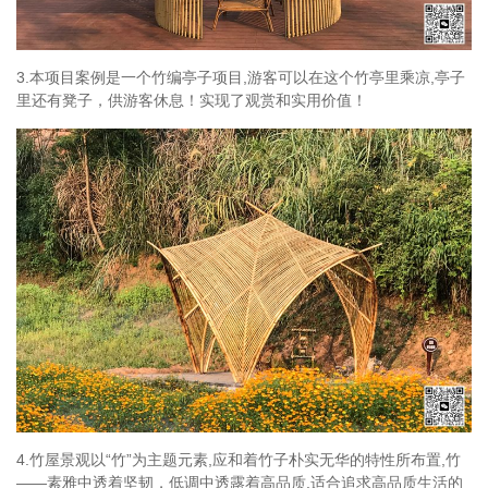
3.本项目案例是一个竹编亭子项目,游客可以在这个竹亭里乘凉,亭子
里还有凳子，供游客休息！实现了观赏和实用价值！
4.竹屋景观以“竹”为主题元素,应和着竹子朴实无华的特性所布置,竹
——素雅中透着坚韧，低调中透露着高品质,适合追求高品质生活的