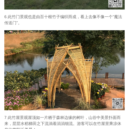
6.此竹门景观也是由百十根竹子编织而成，看上去像不像一个”魔法
传送门”。
7.此竹屋景观屋顶如一片栖于森林边缘的树叶，山谷中美景扑面而
来，层层水稻梯田之下流淌着涓涓细流。游客可以在竹屋里乘凉休