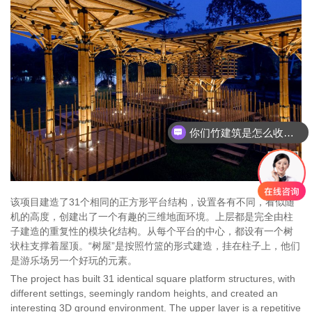
你们竹建筑是怎么收费的呢
该项目建造了31个相同的正方形平台结构，设置各有不同，看似随
机的高度，创建出了一个有趣的三维地面环境。上层都是完全由柱
子建造的重复性的模块化结构。从每个平台的中心，都设有一个树
状柱支撑着屋顶。“树屋”是按照竹篮的形式建造，挂在柱子上，他们
是游乐场另一个好玩的元素。
The project has built 31 identical square platform structures, with
different settings, seemingly random heights, and created an
interesting 3D ground environment. The upper layer is a repetitive