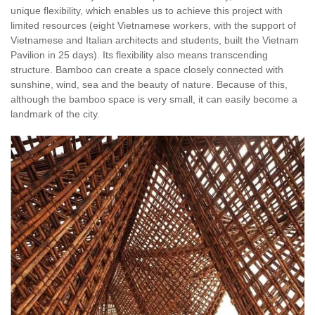
unique flexibility, which enables us to achieve this project with
limited resources (eight Vietnamese workers, with the support of
Vietnamese and Italian architects and students, built the Vietnam
Pavilion in 25 days). Its flexibility also means transcending
structure. Bamboo can create a space closely connected with
sunshine, wind, sea and the beauty of nature. Because of this,
although the bamboo space is very small, it can easily become a
landmark of the city.