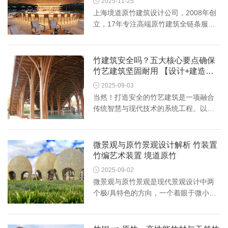

2025-11-25
上海境道原竹建筑设计公司，2008年创
立，17年专注高端原竹建筑全链条服务
——集自主研发、深化设计、专业施工
与可持续解决方案于一体。我们以耐久
性专利技术、现代竹艺美学与全产业链
竹建筑安全吗？五大核心要点确保
把控，为文旅地产、政府公建、...
竹艺建筑坚固耐用 【设计+建造】
境道原竹

2025-09-03
当然！打造安全的竹艺建筑是一项融合
传统智慧与现代技术的系统工程。以下
是核心指南：一、设计原则：以结构为
本 安全竹建筑的核心是“通过设计抵御荷
载”，而非仅靠材料强度。应尊重竹材特
微景观与原竹景观设计解析 竹装置
性：抗拉强、抗压弱、易横...
竹编艺术装置 境道原竹

2025-09-02
微景观与原竹景观是现代景观设计中两
个极/具特色的方向，一个着眼于微小尺
度的自然再造，一个侧重于天然材料的
生态表达。二者融合，既能体现精巧的
造景艺术，又传递出深厚的自然美学与