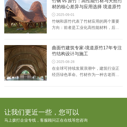
竹钢 vs 原竹：高性能竹材与天然竹
文化内涵。一、微景观：方寸...
材的核心差异与应用选择 境道原竹

2025-09-01
竹钢和原竹代表了竹材应用的两个重要
方向：前者是工业化高性能材料，后者
是天然材料的直接利用。二者在本质、
性能及应用上存在显著差异。一、核心
定义 -原竹材料：经切割、防腐、干燥等
曲面竹建筑专家-境道原竹17年专注
简单处理的天然竹材，保留...
竹结构设计与施工

2025-08-28
在全球可持续发展浪潮中，建筑行业正
经历绿色革命。竹材作为一种古老而现
代的材料，以其独特优势重塑我们对建
筑与环境的认知。“以竹代木”不仅是一句
口号，更是一种面向未来的生态智慧。
竹材是自然的绿色瑰宝。与...
让我们更近一些，您可以
马上拨打企业专线，客服顾问正在在线等您咨询