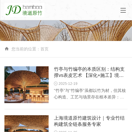

您当前的位置：
首页
竹亭与竹编亭的本质区别：结构支
撑vs表皮艺术 【深化+施工】境道
原竹

2025-12-19
“竹亭”与“竹编亭”虽都以竹为材，但其核
心构造、工艺与场景存在根本差异：竹
亭的核心是竹材的“结构支撑”，竹编亭的
核心是竹篾的“表皮编织”艺术。 一、核
心对比：五大本质差异 对比维度 竹亭 竹
上海境道原竹建筑设计｜专业竹结
编亭 核心结构...
构建筑全链条服务专家